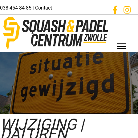
Ga
038 454 84 85
|
Contact
naar
de
inhoud
WIJZIGING |
DALUREN