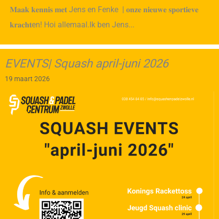
𝐌𝐚𝐚𝐤 𝐤𝐞𝐧𝐧𝐢𝐬 𝐦𝐞𝐭 Jens en Fenke | 𝐨𝐧𝐳𝐞 𝐧𝐢𝐞𝐮𝐰𝐞 𝐬𝐩𝐨𝐫𝐭𝐢𝐞𝐯𝐞
𝐤𝐫𝐚𝐜𝐡𝐭en! Hoi allemaal.Ik ben Jens...
EVENTS| Squash april-juni 2026
19 maart 2026