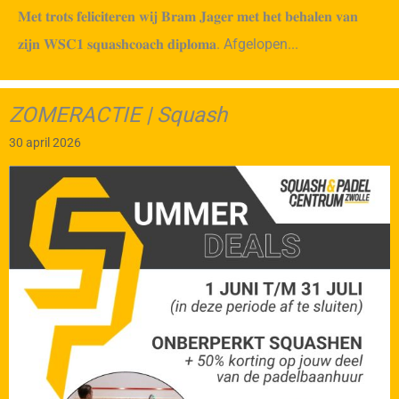
𝐌𝐞𝐭 𝐭𝐫𝐨𝐭𝐬 𝐟𝐞𝐥𝐢𝐜𝐢𝐭𝐞𝐫𝐞𝐧 𝐰𝐢𝐣 𝐁𝐫𝐚𝐦 𝐉𝐚𝐠𝐞𝐫 𝐦𝐞𝐭 𝐡𝐞𝐭 𝐛𝐞𝐡𝐚𝐥𝐞𝐧 𝐯𝐚𝐧
𝐳𝐢𝐣𝐧 𝐖𝐒𝐂𝟏 𝐬𝐪𝐮𝐚𝐬𝐡𝐜𝐨𝐚𝐜𝐡 𝐝𝐢𝐩𝐥𝐨𝐦𝐚. Afgelopen...
ZOMERACTIE | Squash
30 april 2026