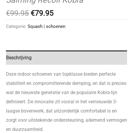
Oorspronkelijke
Huidige
€
99.95
€
79.95
prijs
prijs
Categorie:
Squash | schoenen
was:
is:
€99.95.
€79.95.
Beschrijving
Deze indoor schoenen van topklasse bieden perfecte
stabiliteit en compromitterende demping, en dat is precies
wat de nieuwste generatie van de populaire Kobra-lijn
definieert. De innovatie zit vooral in het vernieuwde 3-
laagse bovenwerk, dat uitzonderlijk comfortabel is en
zorgt voor uitstekende ondersteuning, ademend vermogen
en duurzaamheid.