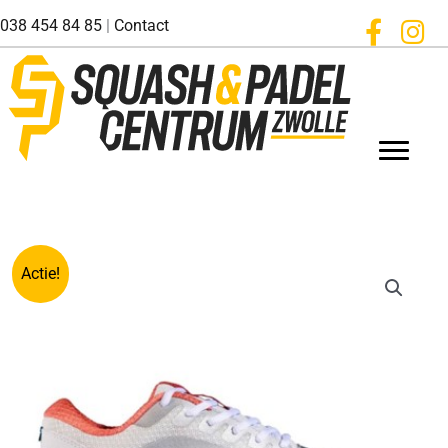
Ga
038 454 84 85
|
Contact
naar
de
inhoud
Actie!