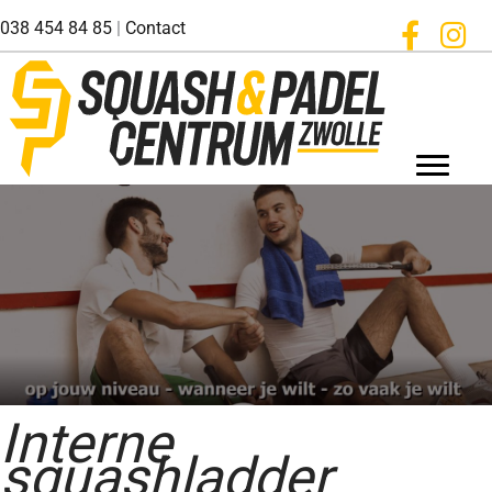
Ga
038 454 84 85
|
Contact
naar
de
inhoud
Interne
squashladder