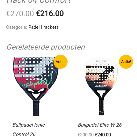
Oorspronkelijke
Huidige
€
270.00
€
216.00
prijs
prijs
Categorie:
Padel | rackets
was:
is:
€270.00.
€216.00.
Gerelateerde producten
Actie!
Actie!
Bullpadel Ionic
Bullpadel Elite W 26
Control 26
Oorspronkelijke
Huidige
€
300.00
€
240.00