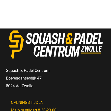
was:
is:
€90.00.
€60.00.
Squash & Padel Centrum
Boerendanserdijk 47
8024 AJ Zwolle
OPENINGSTIJDEN
Ma t/m vrijdag 8.30-23.00