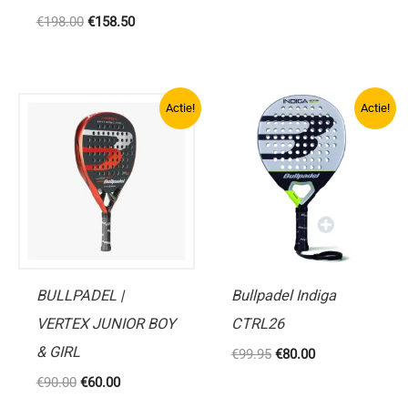
prijs
prijs
Oorspronkelijke
Huidige
€
198.00
€
158.50
was:
is:
prijs
prijs
€300.00.
€240.00.
was:
is:
€198.00.
€158.50.
Actie!
Actie!
BULLPADEL |
Bullpadel Indiga
VERTEX JUNIOR BOY
CTRL26
& GIRL
Oorspronkelijke
Huidige
€
99.95
€
80.00
prijs
prijs
Oorspronkelijke
Huidige
€
90.00
€
60.00
was:
is:
prijs
prijs
€99.95.
€80.00.