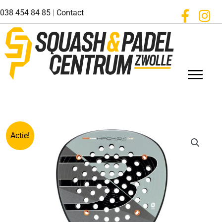
Ga
038 454 84 85
|
Contact
naar
de
inhoud
Actie!