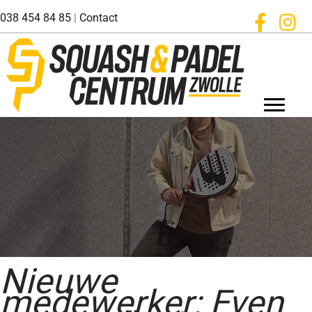
Ga
038 454 84 85
|
Contact
naar
de
inhoud
Nieuwe
medewerker: Even