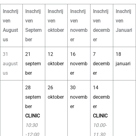
Inschrij
Inschrij
Inschrij
Inschrij
Inschrij
Inschrij
ven
ven
ven
ven
ven
ven
August
Septem
oktober
novemb
decemb
Januari
us
ber
er
er
31
21
12
16
7
18
august
septem
oktober
novemb
decemb
januari
us
ber
er
er
28
26
30
14
septem
oktober
novemb
decemb
ber
er
er
CLINIC
CLINIC
10:30
10.00-
-12:00
11.30