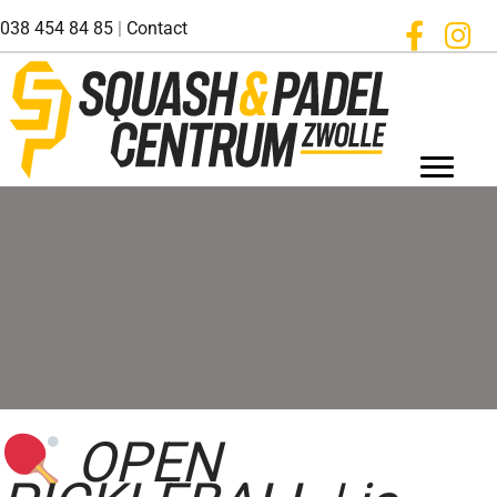
Ga
038 454 84 85
|
Contact
naar
de
inhoud
OPEN